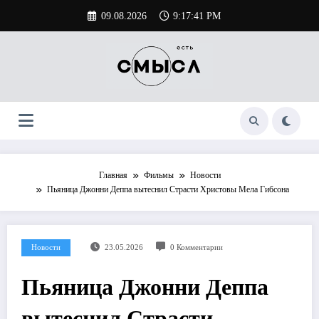
Перейти
09.08.2026
9:17:42 PM
к
содержимому
Главная
Фильмы
Новости
Пьяница Джонни Деппа вытеснил Страсти Христовы Мела Гибсона
Новости
23.05.2026
0 Комментарии
Пьяница Джонни Деппа
вытеснил Страсти