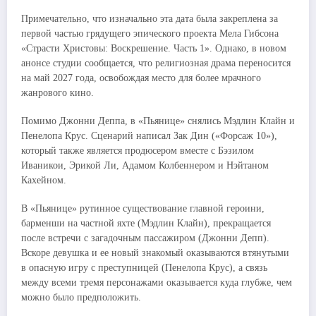
Примечательно, что изначально эта дата была закреплена за
первой частью грядущего эпического проекта Мела Гибсона
«Страсти Христовы: Воскрешение. Часть 1». Однако, в новом
анонсе студии сообщается, что религиозная драма переносится
на май 2027 года, освобождая место для более мрачного
жанрового кино.
Помимо Джонни Деппа, в «Пьянице» снялись Мэдлин Клайн и
Пенелопа Крус. Сценарий написал Зак Дин («Форсаж 10»),
который также является продюсером вместе с Бэзилом
Иваникои, Эрикой Ли, Адамом Колбеннером и Нэйтаном
Кахейном.
В «Пьянице» рутинное существование главной героини,
барменши на частной яхте (Мэдлин Клайн), прекращается
после встречи с загадочным пассажиром (Джонни Депп).
Вскоре девушка и ее новый знакомый оказываются втянутыми
в опасную игру с преступницей (Пенелопа Крус), а связь
между всеми тремя персонажами оказывается куда глубже, чем
можно было предположить.