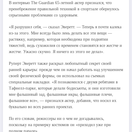
В интервью The Guardian 65-летний актер признался, что
пренебрежение правильной техникой в спортзале обернулось
серьезными проблемами со здоровьем.
«Я разрушил себя, — сказал Эверетт. — Теперь я почти калека
из-за этого. Мне всегда было лень делать все эти вещи —
растяжку, например, которая необходима при поднятии
тяжестей, ведь сухожилия со временем становятся все жестче и
жестче. Ужасно скучно. Я ничего из этого не делал».
Руперт Эверетт также раскрыл любопытный секрет своей
ранней карьеры: прежде чем он начал работать над улучшением
своей физической формы, он использовал на съемках
специальные накладки. «Я познакомился с двумя ребятами в
Тафнелл-парке, которые делали бодисьюты, и они изготовили
мне фальшивый зад, фальшивые икры, фальшивые плечи,
фальшивое все», — признался актер, добавив, что носил их
буквально во всех ранних проектах.
По его словам, режиссеры ни о чем не догадывались,
поскольку на примерку костюмов он «приходил уже при
полном параде».