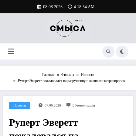
Перейти
08.08.2026
4:18:55 AM
к
содержимому
Главная
Фильмы
Новости
Руперт Эверетт пожаловался на разрушенную жизнь из за тренировок
Новости
07.06.2026
0 Комментарии
Руперт Эверетт
пожаловался на