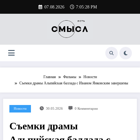
Перейти
07.08.2026
7:05:29 PM
к
содержимому
Главная
Фильмы
Новости
Съемки драмы Альпийская баллада с Иваном Янковским завершены
Новости
30.05.2026
0 Комментарии
Съемки драмы
Альпийская баллада с