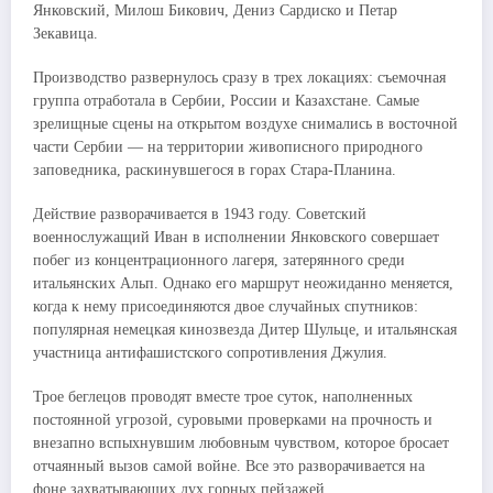
Янковский, Милош Бикович, Дениз Сардиско и Петар
Зекавица.
Производство развернулось сразу в трех локациях: съемочная
группа отработала в Сербии, России и Казахстане. Самые
зрелищные сцены на открытом воздухе снимались в восточной
части Сербии — на территории живописного природного
заповедника, раскинувшегося в горах Стара-Планина.
Действие разворачивается в 1943 году. Советский
военнослужащий Иван в исполнении Янковского совершает
побег из концентрационного лагеря, затерянного среди
итальянских Альп. Однако его маршрут неожиданно меняется,
когда к нему присоединяются двое случайных спутников:
популярная немецкая кинозвезда Дитер Шульце, и итальянская
участница антифашистского сопротивления Джулия.
Трое беглецов проводят вместе трое суток, наполненных
постоянной угрозой, суровыми проверками на прочность и
внезапно вспыхнувшим любовным чувством, которое бросает
отчаянный вызов самой войне. Все это разворачивается на
фоне захватывающих дух горных пейзажей.