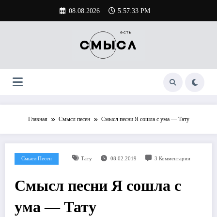
Перейти
08.08.2026
5:57:34 PM
к
содержимому
Главная
Смысл песен
Смысл песни Я сошла с ума — Тату
Смысл Песен
Тату
08.02.2019
3 Комментарии
Смысл песни Я сошла с
ума — Тату