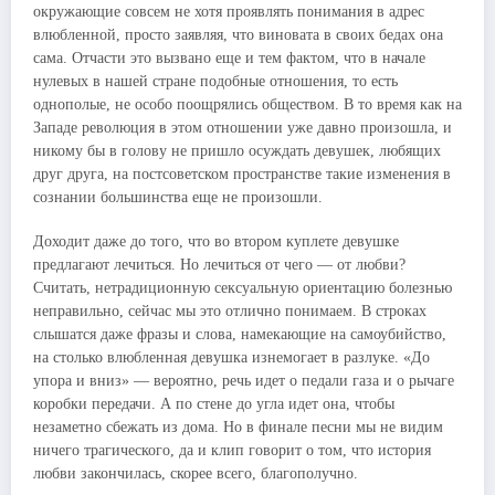
окружающие совсем не хотя проявлять понимания в адрес
влюбленной, просто заявляя, что виновата в своих бедах она
сама. Отчасти это вызвано еще и тем фактом, что в начале
нулевых в нашей стране подобные отношения, то есть
однополые, не особо поощрялись обществом. В то время как на
Западе революция в этом отношении уже давно произошла, и
никому бы в голову не пришло осуждать девушек, любящих
друг друга, на постсоветском пространстве такие изменения в
сознании большинства еще не произошли.
Доходит даже до того, что во втором куплете девушке
предлагают лечиться. Но лечиться от чего — от любви?
Считать, нетрадиционную сексуальную ориентацию болезнью
неправильно, сейчас мы это отлично понимаем. В строках
слышатся даже фразы и слова, намекающие на самоубийство,
на столько влюбленная девушка изнемогает в разлуке. «До
упора и вниз» — вероятно, речь идет о педали газа и о рычаге
коробки передачи. А по стене до угла идет она, чтобы
незаметно сбежать из дома. Но в финале песни мы не видим
ничего трагического, да и клип говорит о том, что история
любви закончилась, скорее всего, благополучно.