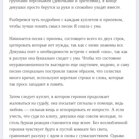
группами персонажей (девочками и зрителями), в конце
девушки просто берутся за руки и спокойно уходят вместе.
Разберемся чуть подробнее с каждым куплетом и припевом,
чтобы лучше понять смысл песни Я сошла с ума.
Начинается песня с припева, состоящего всего из двух строк,
цитировать которые нет нужды, так как с ними знакомы все.
Девушка поет о необходимости встречи с некой «она», так как
в разлуке она буквально сходит с ума. Чтобы это состояние
неуравновешенности выглядело еще ощутимее, видимо, и саму
песню специально построили таким образом, что солистки
много кричат, используют короткие строки и слова, которые
так просо западают в память.
Затем следует куплет, в котором героиня продолжает
жаловаться на судьбу, она посылает сигналы о помощи, ведь
любовь — сильная вещь и игнорировать ее непросто. А если
учесть, что судя по клипу, девушки еще совсем молодые, то
столь бурная реакция становится еще яснее. Без возлюбленной
героиня чувствует будто в пустой комнате без света,
сравнивает разлуку с ядом и снова с сумасшествием. Однако