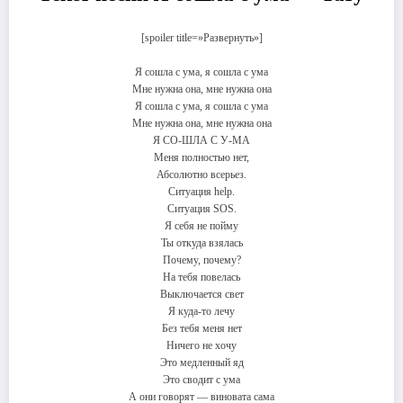
[spoiler title=»Развернуть»]
Я сошла с ума, я сошла с ума
Мне нужна она, мне нужна она
Я сошла с ума, я сошла с ума
Мне нужна она, мне нужна она
Я СО-ШЛА С У-МА
Меня полностью нет,
Абсолютно всерьез.
Ситуация help.
Ситуация SOS.
Я себя не пойму
Ты откуда взялась
Почему, почему?
На тебя повелась
Выключается свет
Я куда-то лечу
Без тебя меня нет
Ничего не хочу
Это медленный яд
Это сводит с ума
А они говорят — виновата сама