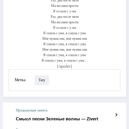
Раз, два после пяти
Ма-ма папа прости
Я со-шла с у-ма
Раз, два после пяти
Ма-ма папа прости
Я со-шла с у-ма
Я сошла с ума, я сошла с ума
Мне нужна она, мне нужна она
Я сошла с ума, я сошла с ума
Мне нужна она, мне нужна она
Я сошла с ума, я сошла с ума
Я сошла с ума, я сошла с ума…
[/spoiler]
Метка
Тату
Предыдущая запись
Смысл песни Зеленые волны — Zivert