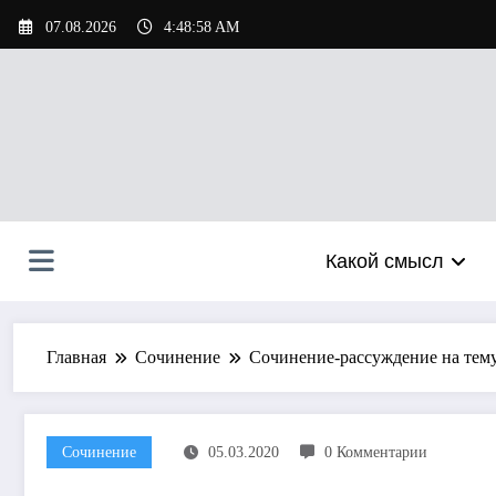
Перейти
07.08.2026
4:48:59 AM
к
содержимому
Какой смысл
Главная
Сочинение
Сочинение-рассуждение на тем
Сочинение
05.03.2020
0 Комментарии