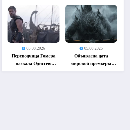
кассовым фильмом
приготовиться пишет
2026 года (05.08.2026)
сиквел (05.08.2026)
05.08.2026
05.08.2026
Переводчица Гомера
Объявлена дата
назвала Одиссею
мировой премьеры
Троянским конем
боевика Годзилла:
(05.08.2026)
Минус ноль (05.08.2026)