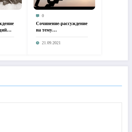
0
ждение
Сочинение-рассуждение
щий
на тему
«Целеустремленность»
21.09.2021